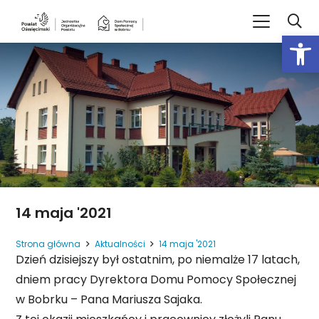
Open
14 maja '2021
Strona główna
Aktualności
14 maja '2021
Dzień dzisiejszy był ostatnim, po niemalże 17 latach,
dniem pracy Dyrektora Domu Pomocy Społecznej
w Bobrku – Pana Mariusza Sajaka.