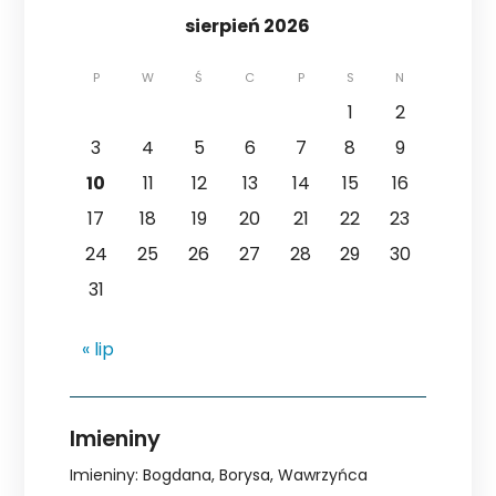
sierpień 2026
P
W
Ś
C
P
S
N
1
2
3
4
5
6
7
8
9
10
11
12
13
14
15
16
17
18
19
20
21
22
23
24
25
26
27
28
29
30
31
« lip
Imieniny
Imieniny
:
Bogdana
,
Borysa
,
Wawrzyńca