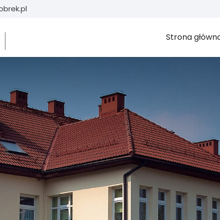
brek.pl
Strona główn