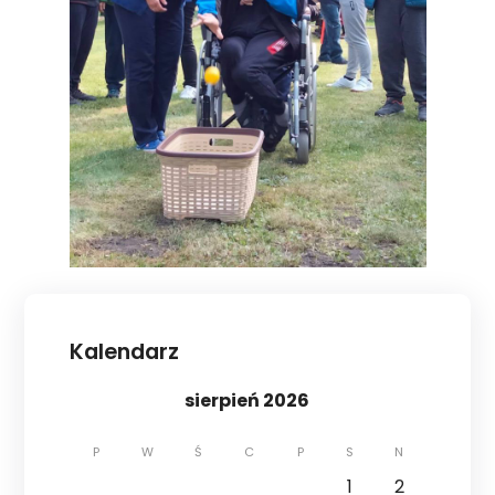
Kalendarz
sierpień 2026
P
W
Ś
C
P
S
N
1
2