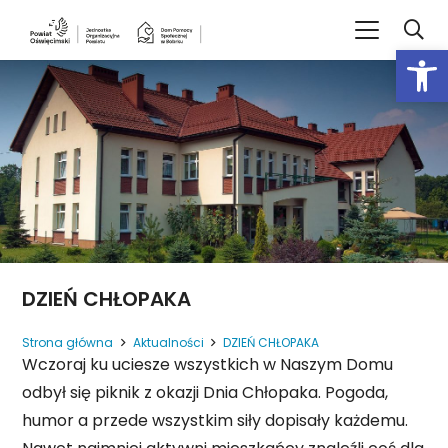
Open
DZIEŃ CHŁOPAKA
Strona główna
Aktualności
DZIEŃ CHŁOPAKA
Wczoraj ku uciesze wszystkich w Naszym Domu
odbył się piknik z okazji Dnia Chłopaka. Pogoda,
humor a przede wszystkim siły dopisały każdemu.