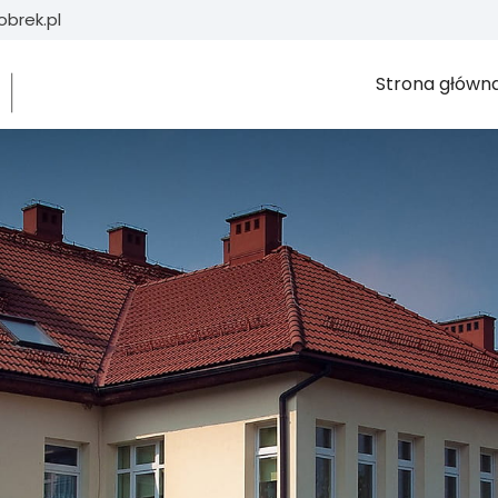
brek.pl
Strona główn