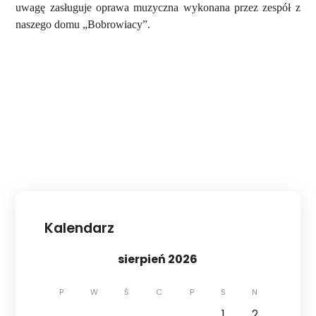
uwagę zasługuje oprawa muzyczna wykonana przez zespół z
naszego domu „Bobrowiacy”.
Kalendarz
sierpień 2026
P
W
Ś
C
P
S
N
1
2