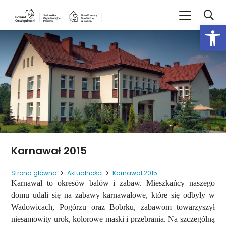
Open
Karnawał 2015
Strona główna
Aktualności
Karnawał 2015
Karnawał to okresów balów i zabaw. Mieszkańcy naszego
domu udali się na zabawy karnawałowe, które się odbyły w
Wadowicach, Pogórzu oraz Bobrku, zabawom towarzyszył
niesamowity urok, kolorowe maski i przebrania. Na szczególną