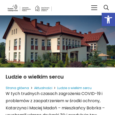
Open
Ludzie o wielkim sercu
Strona główna
Aktualności
Ludzie o wielkim sercu
W tych trudnych czasach zagrożenia COVID-19 i
problemów z zaopatrzeniem w środki ochrony,
Katarzyna i Maciej Madoń – mieszkańcy Bobrka –