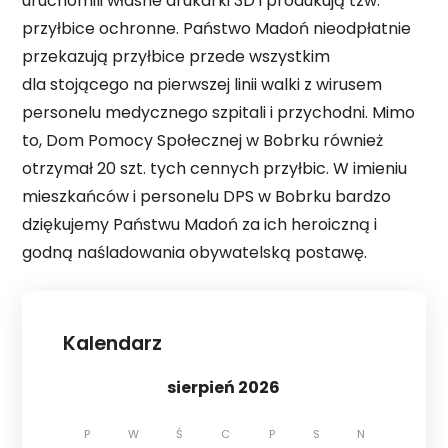
uruchomili własne drukarki 3D i produkują tzw.
przyłbice ochronne. Państwo Madoń nieodpłatnie
przekazują przyłbice przede wszystkim
dla stojącego na pierwszej linii walki z wirusem
personelu medycznego szpitali i przychodni. Mimo
to, Dom Pomocy Społecznej w Bobrku również
otrzymał 20 szt. tych cennych przyłbic. W imieniu
mieszkańców i personelu DPS w Bobrku bardzo
dziękujemy Państwu Madoń za ich heroiczną i
godną naśladowania obywatelską postawę.
Kalendarz
sierpień 2026
P
W
Ś
C
P
S
N