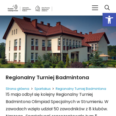
Open
Regionalny Turniej Badmintona
Strona główna
Spartakus
Regionalny Turniej Badmintona
15 maja odbył się kolejny Regionalny Turniej
Badmintona Olimpiad Specjalnych w Strumieniu. W
zawodach wzięło udział 50 zawodników z 8 klubów.