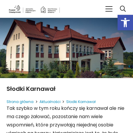
Open
Słodki Karnawał
Strona główna
Aktualności
Słodki Karnawał
Tak szybko w tym roku kończy się karnawał ale nie
ma czego żałować, pozostanie nam wiele
wspomnień, które przywołają niejednej osobie