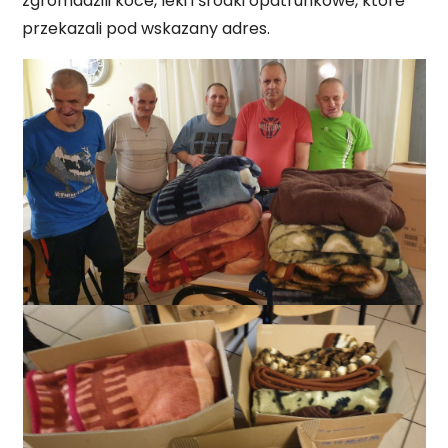
zgromadzili koce, leki i środki opatrunkowe, które
przekazali pod wskazany adres.