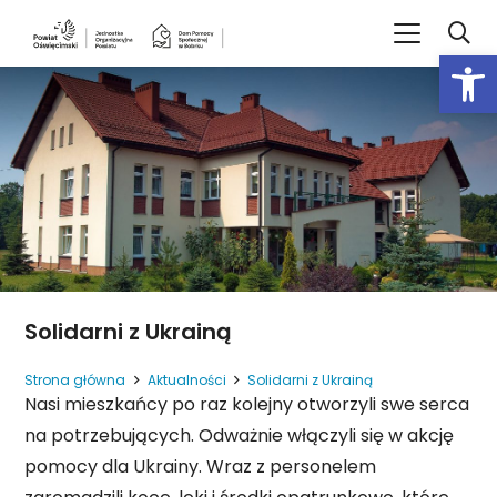
Open
Solidarni z Ukrainą
Strona główna
Aktualności
Solidarni z Ukrainą
Nasi mieszkańcy po raz kolejny otworzyli swe serca
na potrzebujących. Odważnie włączyli się w akcję
pomocy dla Ukrainy. Wraz z personelem