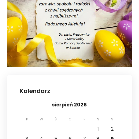
Kalendarz
sierpień 2026
P
W
Ś
C
P
S
N
1
2
3
4
5
6
7
8
9