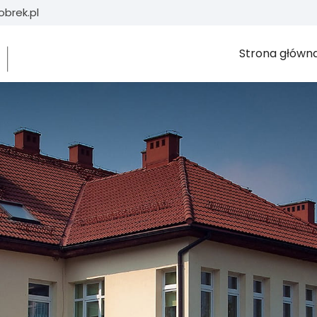
brek.pl
Strona główn